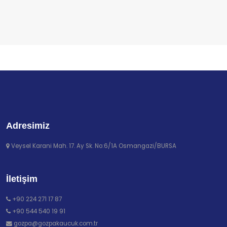
Adresimiz
Veysel Karani Mah. 17. Ay Sk. No:6/1A Osmangazi/BURSA
İletişim
+90 224 271 17 87
+90 544 540 19 91
gozpa@gozpakaucuk.com.tr