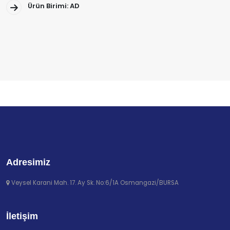
Ürün Birimi: AD
Adresimiz
Veysel Karani Mah. 17. Ay Sk. No:6/1A Osmangazi/BURSA
İletişim