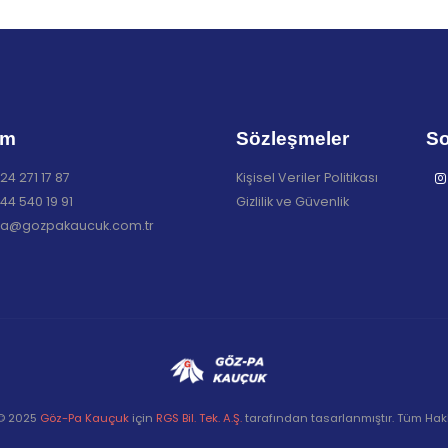
im
Sözleşmeler
So
24 271 17 87
Kişisel Veriler Politikası
44 540 19 91
Gizlilik ve Güvenlik
a@gozpakaucuk.com.tr
 © 2025
Göz-Pa Kauçuk
için
RGS Bil. Tek. A.Ş.
tarafından tasarlanmıştır. Tüm Hakla