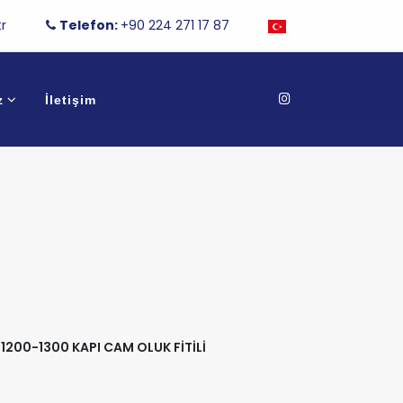
r
Telefon:
+90 224 271 17 87
ANASAYFA
ÜRÜNLERIMIZ
z
İletişim
1200-1300 KAPI CAM OLUK FİTİLİ