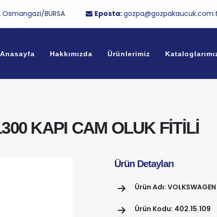
/1A Osmangazi/BURSA
Eposta:
gozpa@gozpakaucuk.com.t
0 KAPI CAM OLUK FİTİLİ
Anasayfa
Hakkımızda
Ürünlerimiz
Kataloglarımı
00 KAPI CAM OLUK FİTİLİ
Ürün Detayları
Ürün Adı: VOLKSWAGEN 
Ürün Kodu: 402.15.109