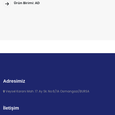
Ürün Birimi: AD
Adresimiz
Veysel Karani Mah. 17. Ay Sk. No:6/1A Osmangazi/BURSA
İletişim