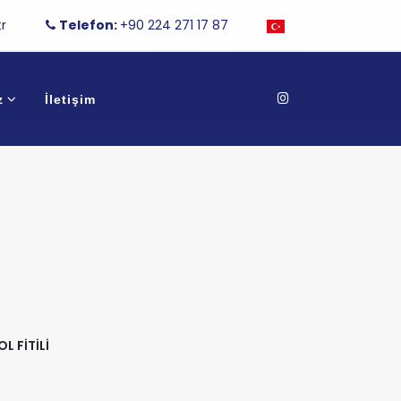
r
Telefon:
+90 224 271 17 87
ANASAYFA
ÜRÜNLERIMIZ
z
İletişim
L FİTİLİ