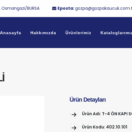
/1A Osmangazi/BURSA
Eposta:
gozpa@gozpakaucuk.com.t
Anasayfa
Hakkımızda
Ürünlerimiz
Kataloglarımı
İ
Ürün Detayları
Ürün Adı: T-4 ÖN KAPI SO
Ürün Kodu: 402.10.101