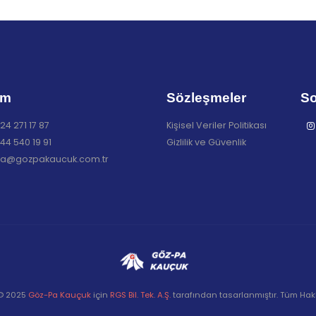
im
Sözleşmeler
So
24 271 17 87
Kişisel Veriler Politikası
44 540 19 91
Gizlilik ve Güvenlik
a@gozpakaucuk.com.tr
 © 2025
Göz-Pa Kauçuk
için
RGS Bil. Tek. A.Ş.
tarafından tasarlanmıştır. Tüm Hakla