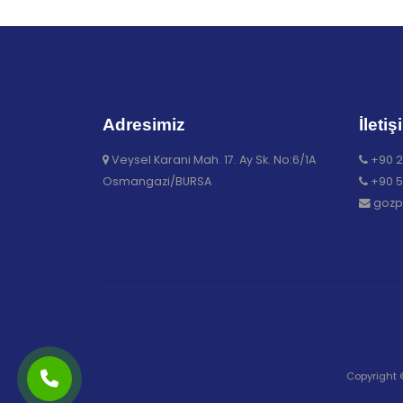
Adresimiz
İletiş
Veysel Karani Mah. 17. Ay Sk. No:6/1A
+90 2
Osmangazi/BURSA
+90 5
gozp
Copyright