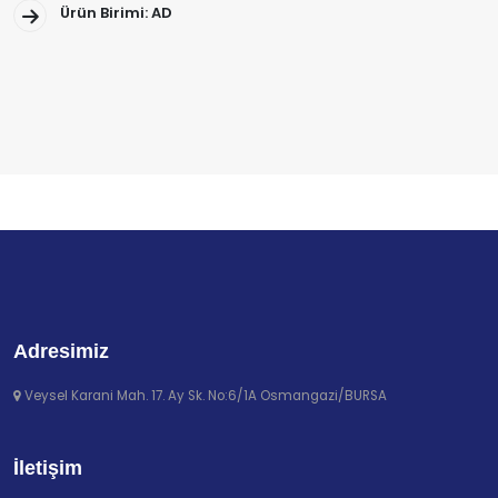
Ürün Birimi: AD
Adresimiz
Veysel Karani Mah. 17. Ay Sk. No:6/1A Osmangazi/BURSA
İletişim