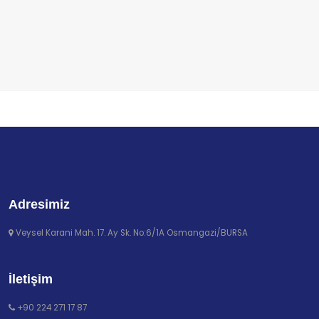
Adresimiz
Veysel Karani Mah. 17. Ay Sk. No:6/1A Osmangazi/BURSA
İletişim
+90 224 271 17 87