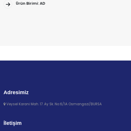
Ürün Birimi: AD
Adresimiz
Veysel Karani Mah. 17. Ay Sk. No:6/1A Osmangazi/BURSA
İletişim