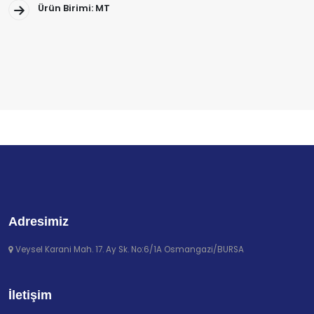
Ürün Birimi: MT
Adresimiz
Veysel Karani Mah. 17. Ay Sk. No:6/1A Osmangazi/BURSA
İletişim