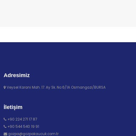
Adresimiz
Veysel Karani Mah. 17. Ay Sk. No:6/1A Osmangazi/BURSA
İletişim
+90 224 271 17 87
+90 544 540 19 91
gozpa@gozpakaucuk.com.tr