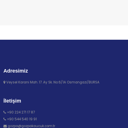
Adresimiz
Veysel Karani Mah. 17. Ay Sk. No:6/1A Osmangazi/BURSA
İletişim
+90 224 271 17 87
+90 544 540 19 91
gozpa@gozpakaucuk.com.tr