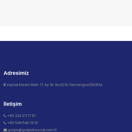
Adresimiz
Veysel Karani Mah. 17. Ay Sk. No:6/1A Osmangazi/BURSA
İletişim
+90 224 271 17 87
+90 544 540 19 91
gozpa@gozpakaucuk.com.tr