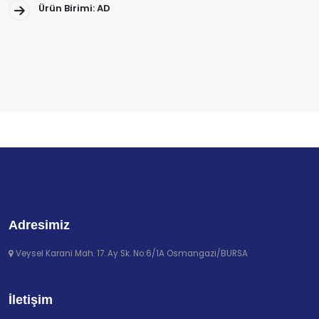
Ürün Birimi: AD
Adresimiz
Veysel Karani Mah. 17. Ay Sk. No:6/1A Osmangazi/BURSA
İletişim