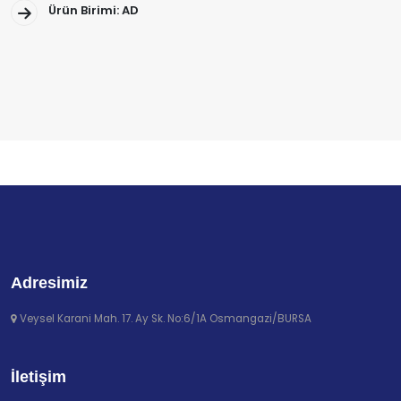
Ürün Birimi: AD
Adresimiz
Veysel Karani Mah. 17. Ay Sk. No:6/1A Osmangazi/BURSA
İletişim