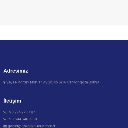
Adresimiz
Veysel Karani Mah. 17. Ay Sk. No:6/1A Osmangazi/BURSA
İletişim
+90 224 271 17 87
+90 544 540 19 91
gozpa@gozpakaucuk.com.tr