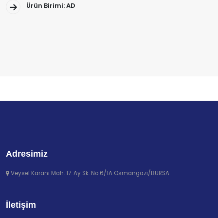
Ürün Birimi: AD
Adresimiz
Veysel Karani Mah. 17. Ay Sk. No:6/1A Osmangazi/BURSA
İletişim