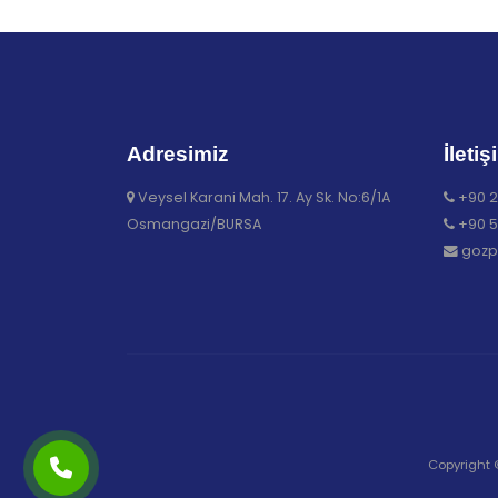
Adresimiz
İletiş
Veysel Karani Mah. 17. Ay Sk. No:6/1A
+90 2
Osmangazi/BURSA
+90 5
gozp
Copyright