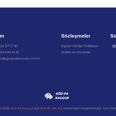
im
Sözleşmeler
So
24 271 17 87
Kişisel Veriler Politikası
44 540 19 91
Gizlilik ve Güvenlik
a@gozpakaucuk.com.tr
 © 2025
Göz-Pa Kauçuk
için
RGS Bil. Tek. A.Ş.
tarafından tasarlanmıştır. Tüm Hakla