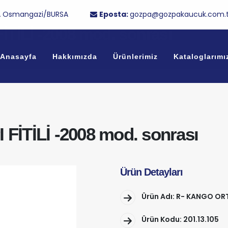
/1A Osmangazi/BURSA
Eposta:
gozpa@gozpakaucuk.com.t
TİLİ -2008 mod. sonrası
Anasayfa
Hakkımızda
Ürünlerimiz
Kataloglarımı
İTİLİ -2008 mod. sonrası
Ürün Detayları
Ürün Adı: R- KANGO ORT
Ürün Kodu: 201.13.105