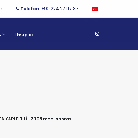
r
Telefon:
+90 224 271 17 87
ANASAYFA
ÜRÜNLERIMIZ
z
İletişim
A KAPI FİTİLİ -2008 mod. sonrası