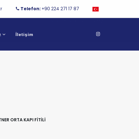
r
Telefon:
+90 224 271 17 87
ANASAYFA
ÜRÜNLERIMIZ
z
İletişim
NER ORTA KAPI FİTİLİ