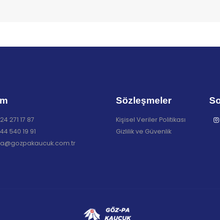
im
Sözleşmeler
So
24 271 17 87
Kişisel Veriler Politikası
44 540 19 91
Gizlilik ve Güvenlik
a@gozpakaucuk.com.tr