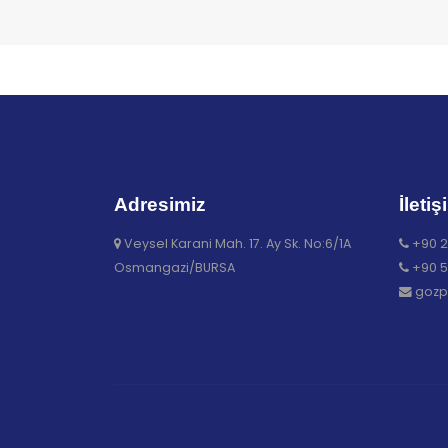
Adresimiz
İletiş
Veysel Karani Mah. 17. Ay Sk. No:6/1A
+90 2
Osmangazi/BURSA
+90 5
gozp