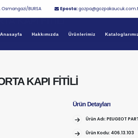
/1A Osmangazi/BURSA
Eposta:
gozpa@gozpakaucuk.com.t
A KAPI FİTİLİ
Anasayfa
Hakkımızda
Ürünlerimiz
Kataloglarımı
TA KAPI FİTİLİ
Ürün Detayları
Ürün Adı: PEUGEOT PART
Ürün Kodu: 406.13.103