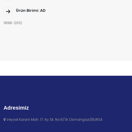
Ürün Birimi: AD
1998-2012
Adresimiz
Veysel Karani Mah. 17. Ay Sk. No:6/1A Osmangazi/BURSA