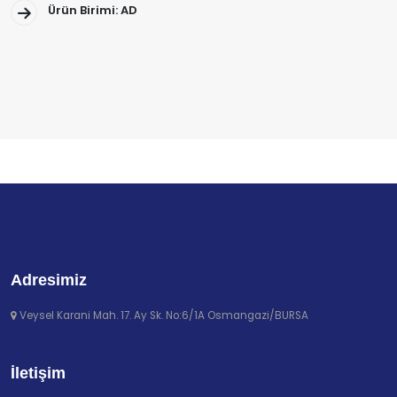
Ürün Birimi: AD
Adresimiz
Veysel Karani Mah. 17. Ay Sk. No:6/1A Osmangazi/BURSA
İletişim