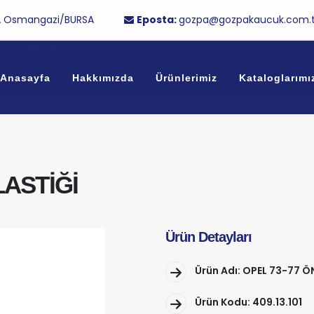
/1A Osmangazi/BURSA
Eposta:
gozpa@gozpakaucuk.com.t
STİĞİ
Anasayfa
Hakkımızda
Ürünlerimiz
Kataloglarımı
LASTİĞİ
Ürün Detayları
Ürün Adı: OPEL 73-77 Ö
Ürün Kodu: 409.13.101