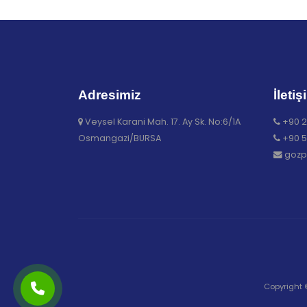
Adresimiz
İletiş
Veysel Karani Mah. 17. Ay Sk. No:6/1A
+90 2
Osmangazi/BURSA
+90 5
gozp
Copyright