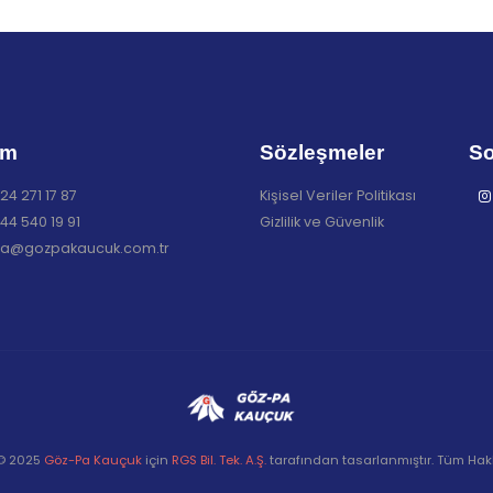
im
Sözleşmeler
So
24 271 17 87
Kişisel Veriler Politikası
44 540 19 91
Gizlilik ve Güvenlik
a@gozpakaucuk.com.tr
 © 2025
Göz-Pa Kauçuk
için
RGS Bil. Tek. A.Ş.
tarafından tasarlanmıştır. Tüm Hakla