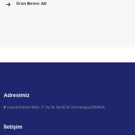
Ürün Birimi: AD
Adresimiz
Veysel Karani Mah. 17. Ay Sk. No:6/1A Osmangazi/BURSA
İletişim