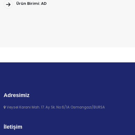
Ürün Birimi: AD
Adresimiz
Veysel Karani Mah. 17. Ay Sk. No:6/1A Osmangazi/BURSA
İletişim