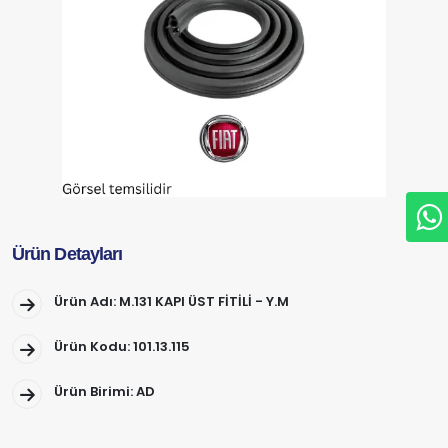
Ürün Detayları
Ürün Adı: M.131 KAPI ÜST FİTİLİ - Y.M
Ürün Kodu: 101.13.115
Ürün Birimi: AD