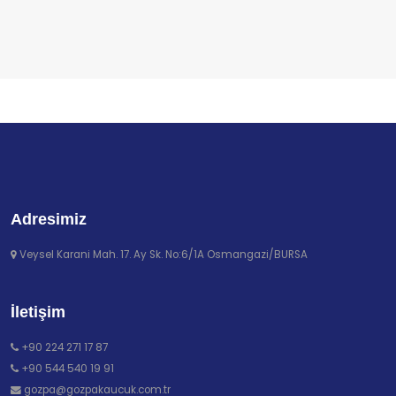
Adresimiz
Veysel Karani Mah. 17. Ay Sk. No:6/1A Osmangazi/BURSA
İletişim
+90 224 271 17 87
+90 544 540 19 91
gozpa@gozpakaucuk.com.tr