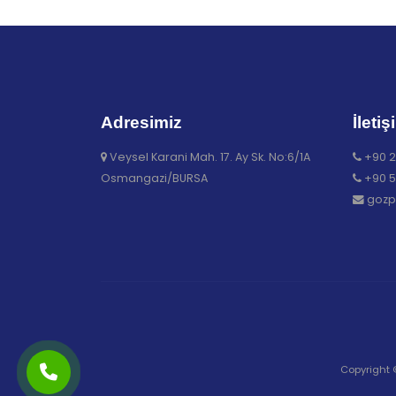
Adresimiz
İletiş
Veysel Karani Mah. 17. Ay Sk. No:6/1A
+90 2
Osmangazi/BURSA
+90 5
gozp
Copyright