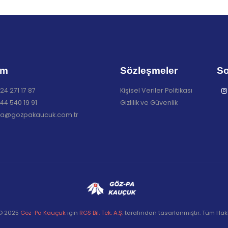
im
Sözleşmeler
So
24 271 17 87
Kişisel Veriler Politikası
44 540 19 91
Gizlilik ve Güvenlik
a@gozpakaucuk.com.tr
 © 2025
Göz-Pa Kauçuk
için
RGS Bil. Tek. A.Ş.
tarafından tasarlanmıştır. Tüm Hakla