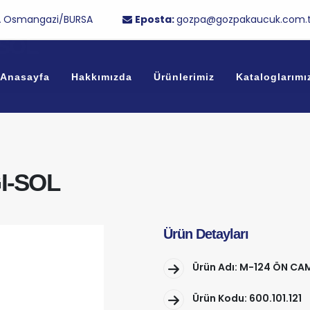
/1A Osmangazi/BURSA
Eposta:
gozpa@gozpakaucuk.com.t
-SOL
Anasayfa
Hakkımızda
Ürünlerimiz
Kataloglarımı
I-SOL
Ürün Detayları
Ürün Adı: M-124 ÖN CA
Ürün Kodu: 600.101.121