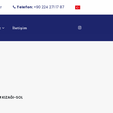
r
Telefon:
+90 224 271 17 87
ANASAYFA
ÜRÜNLERIMIZ
z
İletişim
M KIZAĞI-SOL