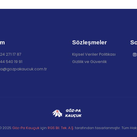
im
Sözleşmeler
So
24 271 17 87
Kişisel Veriler Politikası
44 540 19 91
Gizlilik ve Güvenlik
a@gozpakaucuk.com.tr
 © 2025
Göz-Pa Kauçuk
için
RGS Bil. Tek. A.Ş.
tarafından tasarlanmıştır. Tüm Hakla