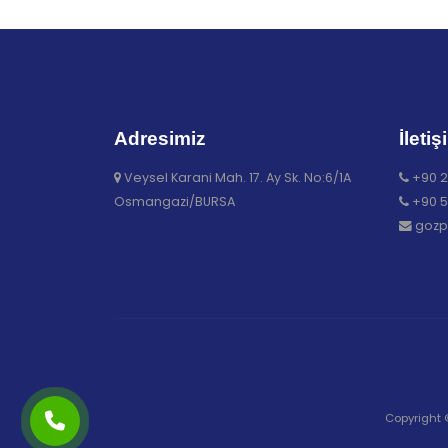
Adresimiz
İletiş
Veysel Karani Mah. 17. Ay Sk. No:6/1A
+90 2
Osmangazi/BURSA
+90 5
gozp
Copyright