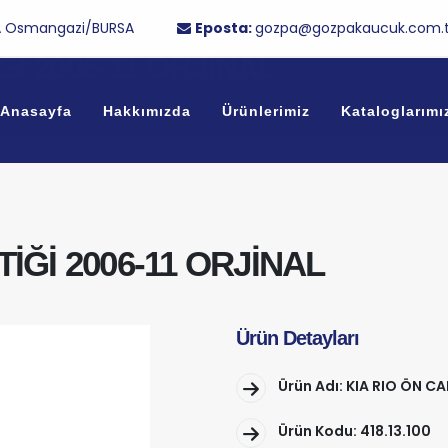
/1A Osmangazi/BURSA
Eposta:
gozpa@gozpakaucuk.com.t
Ğİ 2006-11 ORJİNAL
Anasayfa
Hakkımızda
Ürünlerimiz
Kataloglarımı
İĞİ 2006-11 ORJİNAL
Ürün Detayları
Ürün Adı: KIA RIO ÖN C
Ürün Kodu: 418.13.100