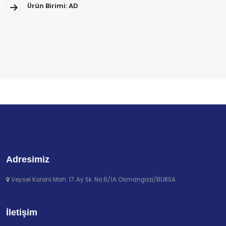
Ürün Birimi: AD
Adresimiz
Veysel Karani Mah. 17. Ay Sk. No:6/1A Osmangazi/BURSA
İletişim