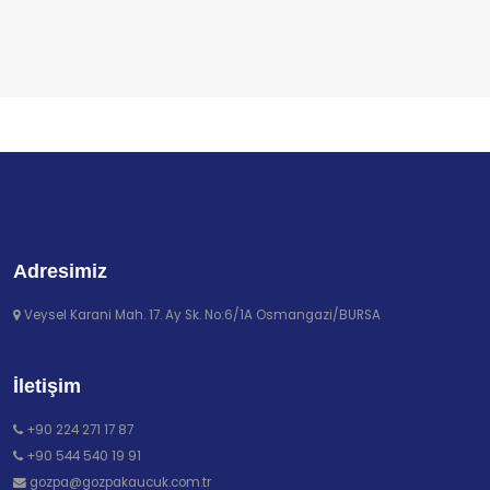
Adresimiz
Veysel Karani Mah. 17. Ay Sk. No:6/1A Osmangazi/BURSA
İletişim
+90 224 271 17 87
+90 544 540 19 91
gozpa@gozpakaucuk.com.tr