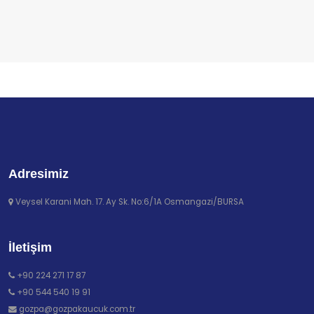
Adresimiz
Veysel Karani Mah. 17. Ay Sk. No:6/1A Osmangazi/BURSA
İletişim
+90 224 271 17 87
+90 544 540 19 91
gozpa@gozpakaucuk.com.tr