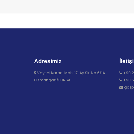
Adresimiz
İletiş
Veysel Karani Mah. 17. Ay Sk. No:6/1A
+90 2
Osmangazi/BURSA
+90 5
gozp