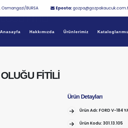
/1A Osmangazi/BURSA
Eposta:
gozpa@gozpakaucuk.com.t
LUĞU FİTİLİ
Anasayfa
Hakkımızda
Ürünlerimiz
Kataloglarımı
OLUĞU FİTİLİ
Ürün Detayları
Ürün Adı: FORD V-184 Y
Ürün Kodu: 301.13.105