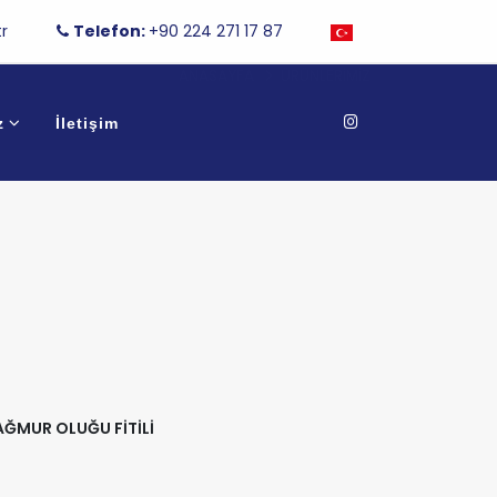
r
Telefon:
+90 224 271 17 87
ANASAYFA
ÜRÜNLERIMIZ
z
İletişim
AĞMUR OLUĞU FİTİLİ