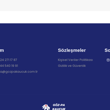
im
Sözleşmeler
So
24 271 17 87
Kişisel Veriler Politikası
44 540 19 91
Gizlilik ve Güvenlik
a@gozpakaucuk.com.tr