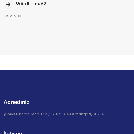
Ürün Birimi: AD
1992-2001
Adresimiz
Veysel Karani Mah. 17. Ay Sk. No:6/1A Osmangazi/BURSA
İletişim