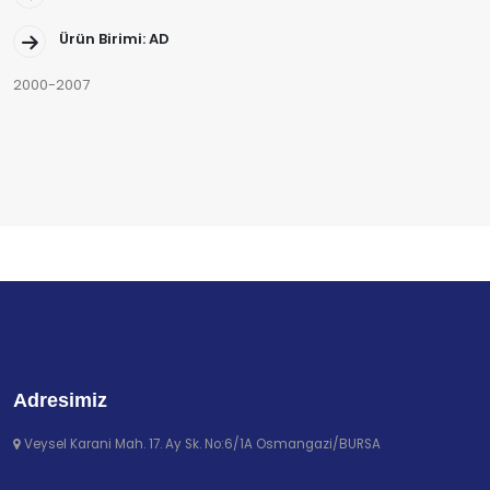
Ürün Birimi: AD
2000-2007
Adresimiz
Veysel Karani Mah. 17. Ay Sk. No:6/1A Osmangazi/BURSA