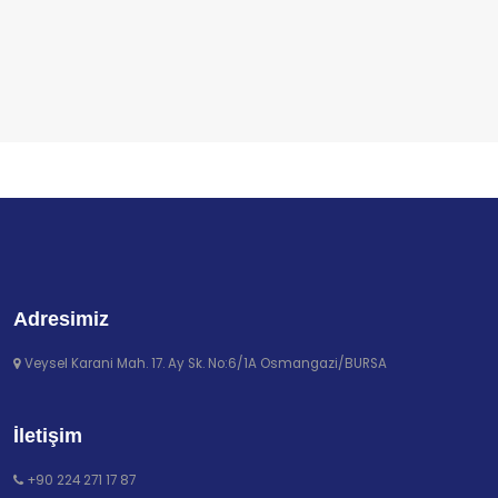
Adresimiz
Veysel Karani Mah. 17. Ay Sk. No:6/1A Osmangazi/BURSA
İletişim
+90 224 271 17 87