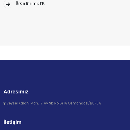
Ürün Birimi: TK
Adresimiz
Veysel Karani Mah. 17. Ay Sk. No:6/1A Osmangazi/BURSA
İletişim