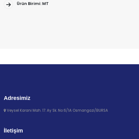
Ürün Birimi: MT
Adresimiz
Veysel Karani Mah. 17. Ay Sk. No:6/1A Osmangazi/BURSA
İletişim