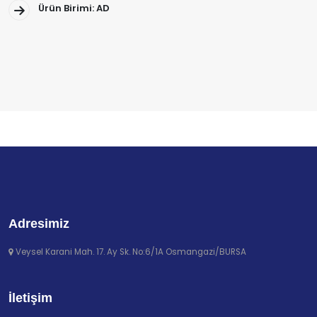
Ürün Birimi: AD
Adresimiz
Veysel Karani Mah. 17. Ay Sk. No:6/1A Osmangazi/BURSA
İletişim