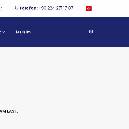
r
Telefon:
+90 224 271 17 87
ANASAYFA
ÜRÜNLERIMIZ
z
İletişim
CAM LAST.