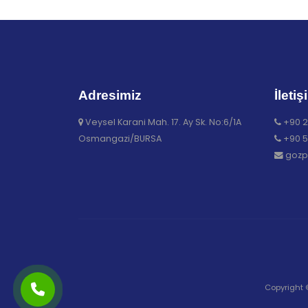
Adresimiz
İletiş
Veysel Karani Mah. 17. Ay Sk. No:6/1A
+90 2
Osmangazi/BURSA
+90 5
gozp
Copyright