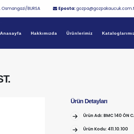
/1A Osmangazi/BURSA
Eposta:
gozpa@gozpakaucuk.com.t
.
Anasayfa
Hakkımızda
Ürünlerimiz
Kataloglarımı
T.
Ürün Detayları
Ürün Adı: BMC 140 ÖN 
Ürün Kodu: 411.10.100