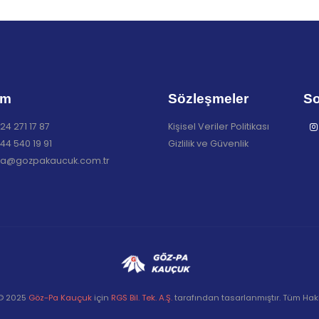
im
Sözleşmeler
So
24 271 17 87
Kişisel Veriler Politikası
44 540 19 91
Gizlilik ve Güvenlik
a@gozpakaucuk.com.tr
 © 2025
Göz-Pa Kauçuk
için
RGS Bil. Tek. A.Ş.
tarafından tasarlanmıştır. Tüm Hakla