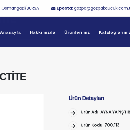
/1A Osmangazi/BURSA
Eposta:
gozpa@gozpakaucuk.com.t
TİTE
Anasayfa
Hakkımızda
Ürünlerimiz
Kataloglarımı
OCTİTE
Ürün Detayları
Ürün Adı: AYNA YAPIŞTI
Ürün Kodu: 700.113