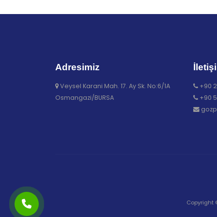
Adresimiz
İletiş
Veysel Karani Mah. 17. Ay Sk. No:6/1A
+90 2
Osmangazi/BURSA
+90 5
gozp
Copyright