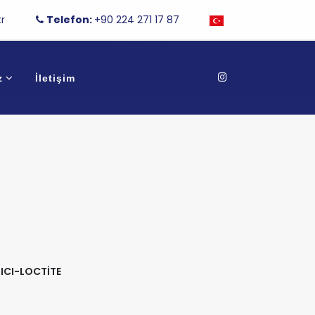
r
Telefon:
+90 224 271 17 87
ANASAYFA
ÜRÜNLERIMIZ
z
İletişim
RICI-LOCTİTE