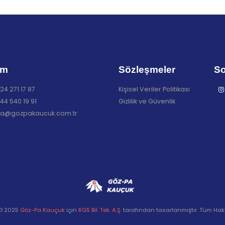
im
Sözleşmeler
So
24 271 17 87
Kişisel Veriler Politikası
44 540 19 91
Gizlilik ve Güvenlik
a@gozpakaucuk.com.tr
 © 2025
Göz-Pa Kauçuk
için
RGS Bil. Tek. A.Ş.
tarafından tasarlanmıştır. Tüm Hakla