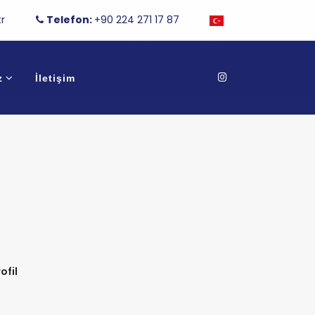
r
Telefon:
+90 224 271 17 87
ANASAYFA
ÜRÜNLERIMIZ
z
İletişim
ofil