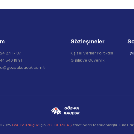
im
Sözleşmeler
So
24 271 17 87
Kişisel Veriler Politikası
44 540 19 91
Gizlilik ve Güvenlik
a@gozpakaucuk.com.tr
 © 2025
Göz-Pa Kauçuk
için
RGS Bil. Tek. A.Ş.
tarafından tasarlanmıştır. Tüm Hakla