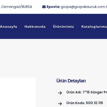
/1A Osmangazi/BURSA
Eposta:
gozpa@gozpakaucuk.com.t
Anasayfa
Hakkımızda
Ürünlerimiz
Kataloglarımı
Ürün Detayları
Ürün Adı: 7*15 Sünger Pr
Ürün Kodu: 500.10.119