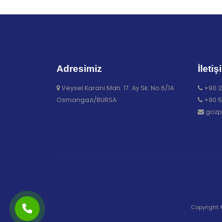
Adresimiz
İletiş
Veysel Karani Mah. 17. Ay Sk. No:6/1A
+90 2
Osmangazi/BURSA
+90 5
gozp
Copyright