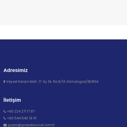
Adresimiz
Veysel Karani Mah. 17. Ay Sk. No:6/1A Osmangazi/BURSA
İletişim
+90 224 271 17 87
+90 544 540 19 91
gozpa@gozpakaucuk.com.tr