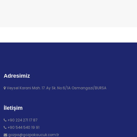
Adresimiz
Veysel Karani Mah. 17. Ay Sk. No:6/1A Osmangazi/BURSA
İletişim
+90 224 271 17 87
+90 544 540 19 91
gozpa@gozpakaucuk.com.tr